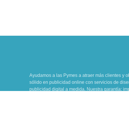
Ayudamos a las Pymes a atraer más clientes y o
sólido en publicidad online con
servicios de dis
publicidad digital a medida
. Nuestra garantía: im
crecimiento y asegurar tu éxito futuro en el mundo