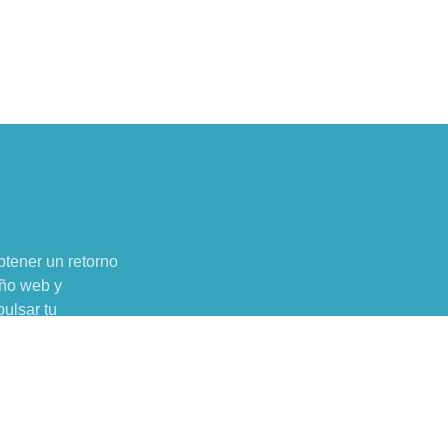
btener un retorno
eño web y
pulsar tu
 digital.
Todos los Derechos Reservados © Conecta Digital