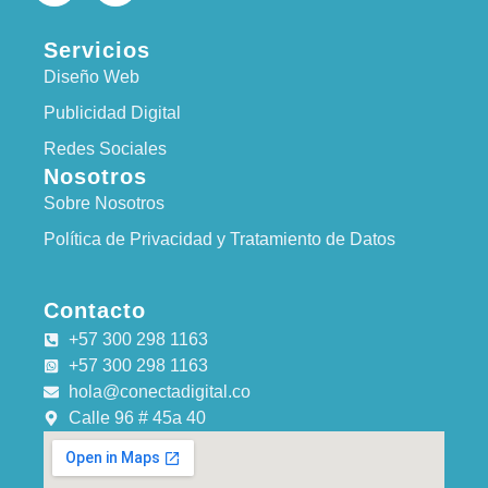
n
s
k
t
Servicios
e
a
d
g
Diseño Web
i
r
Publicidad Digital
n
a
-
m
Redes Sociales
i
Nosotros
n
Sobre Nosotros
Política de Privacidad y Tratamiento de Datos
Contacto
+57 300 298 1163
+57 300 298 1163
hola@conectadigital.co
Calle 96 # 45a 40